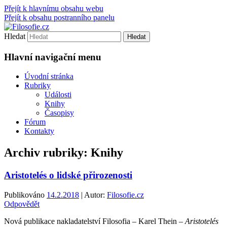
Přejít k hlavnímu obsahu webu
Přejít k obsahu postranního panelu
Hledat
Filosofie.cz
Hlavní navigační menu
Úvodní stránka
Rubriky
Události
Knihy
Časopisy
Fórum
Kontakty
Archiv rubriky:
Knihy
Aristotelés o lidské přirozenosti
Publikováno
14.2.2018
| Autor:
Filosofie.cz
Odpovědět
Nová publikace nakladatelství Filosofia – Karel Thein –
Aristotelés