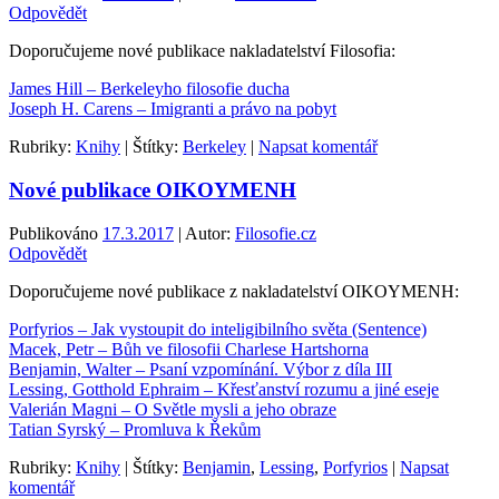
Odpovědět
Doporučujeme nové publikace nakladatelství Filosofia:
James Hill – Berkeleyho filosofie ducha
Joseph H. Carens – Imigranti a právo na pobyt
Rubriky:
Knihy
|
Štítky:
Berkeley
|
Napsat komentář
Nové publikace OIKOYMENH
Publikováno
17.3.2017
| Autor:
Filosofie.cz
Odpovědět
Doporučujeme nové publikace z nakladatelství OIKOYMENH:
Porfyrios – Jak vystoupit do inteligibilního světa (Sentence)
Macek, Petr – Bůh ve filosofii Charlese Hartshorna
Benjamin, Walter – Psaní vzpomínání. Výbor z díla III
Lessing, Gotthold Ephraim – Křesťanství rozumu a jiné eseje
Valerián Magni – O Světle mysli a jeho obraze
Tatian Syrský – Promluva k Řekům
Rubriky:
Knihy
|
Štítky:
Benjamin
,
Lessing
,
Porfyrios
|
Napsat
komentář