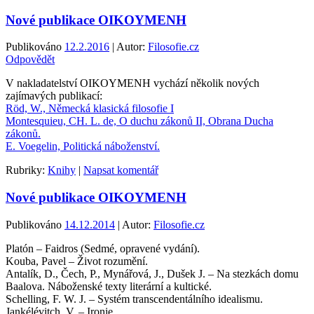
Nové publikace OIKOYMENH
Publikováno
12.2.2016
| Autor:
Filosofie.cz
Odpovědět
V nakladatelství OIKOYMENH vychází několik nových
zajímavých publikací:
Röd, W., Německá klasická filosofie I
Montesquieu, CH. L. de, O duchu zákonů II, Obrana Ducha
zákonů.
E. Voegelin, Politická náboženství.
Rubriky:
Knihy
|
Napsat komentář
Nové publikace OIKOYMENH
Publikováno
14.12.2014
| Autor:
Filosofie.cz
Platón – Faidros (Sedmé, opravené vydání).
Kouba, Pavel – Život rozumění.
Antalík, D., Čech, P., Mynářová, J., Dušek J. – Na stezkách domu
Baalova. Náboženské texty literární a kultické.
Schelling, F. W. J. – Systém transcendentálního idealismu.
Jankélévitch, V. – Ironie.