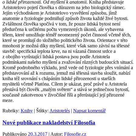
o lidské přirozenosti. Od myšlení k anatomii
. Kniha představuje
Aristotelovo pojetí člověka s důrazem na jeho biologický rámec.
Jejím východiskem je Aristotelovo vysvětlení způsobu, jímž
anatomie a fyziologie podmiňují způsob života každé živé bytosti.
Zvláštnost člověka spočívá v tom, že pouze lidská bytost není
předurčena k určitému počtu vymezených úkonů, ale vybavena
tělem, které umožňuje téměř neomezený počet činností včetně těch,
které se promítají do složitého politického života. Orientace v této
mnohosti je možná díky myšlení, které však samo závisí na tělesné
stavbě: specifická teplota krve, na ni vázaná činnost srdce a
z obojího vyrůstající lidská postava jsou podle Aristotela
podmínkami našeho myšlení a zvažování různých budoucích situací.
Kromě podrobného výkladu, jenž vede od fyziologie přes vnímání a
představování až k rozumu, jemuž má tělesná stavba sloužit, nabízí
kniha též srovnání s chápáním lidské přirozenosti u starších
myslitelů včetně Platóna. Cílem je ukázat, proč právě u Aristotela
přestává být člověk „malým světem“ a stává se jedinečnou bytostí,
současně zakotvenou v živočišné říši a přerůstající její přirozené
meze.
Rubriky:
Knihy
|
Štítky:
Aristotelés
|
Napsat komentář
Nové publikace nakladelství Filosofia
Publikováno
20.3.2017
| Autor:
Filosofie.cz