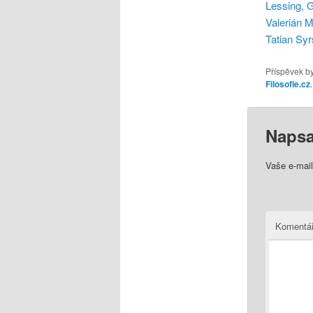
Lessing, G
Valerián M
Tatian Sy
Příspěvek by
Filosofie.cz
Napsa
Vaše e-mai
Komentá