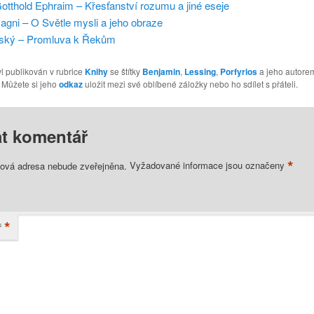
otthold Ephraim – Křesťanství rozumu a jiné eseje
agni – O Světle mysli a jeho obraze
rský – Promluva k Řekům
l publikován v rubrice
Knihy
se štítky
Benjamin
,
Lessing
,
Porfyrios
a jeho autorem
. Můžete si jeho
odkaz
uložit mezi své oblíbené záložky nebo ho sdílet s přáteli.
t komentář
*
lová adresa nebude zveřejněna.
Vyžadované informace jsou označeny
*
ř