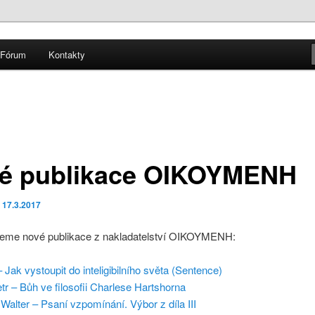
Fórum
Kontakty
é publikace OIKOYMENH
o
17.3.2017
eme nové publikace z nakladatelství OIKOYMENH:
– Jak vystoupit do inteligibilního světa (Sentence)
r – Bůh ve filosofii Charlese Hartshorna
Walter – Psaní vzpomínání. Výbor z díla III