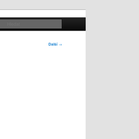
Hledat
Další
→