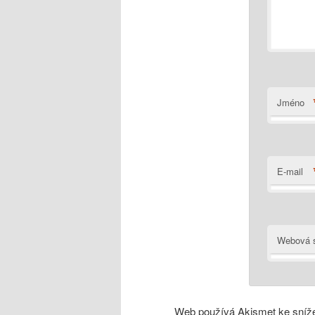
Jméno
E-mail
Webová s
Web používá Akismet ke sníž