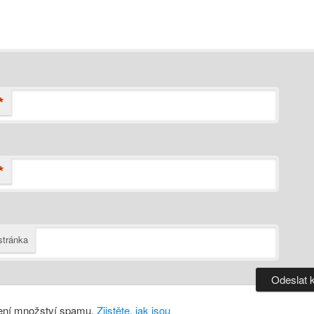
*
*
tránka
ení množství spamu.
Zjistěte, jak jsou